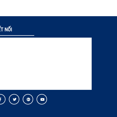
T NỐI