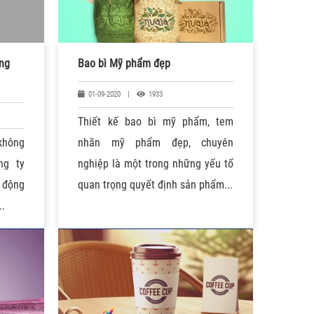
àng
Bao bì Mỹ phẩm đẹp
01-09-2020
|
1933
Thiết kế bao bì mỹ phẩm, tem
không
nhãn mỹ phẩm đẹp, chuyên
ng ty
nghiệp là một trong những yếu tố
 động
quan trọng quyết định sản phẩm...
..