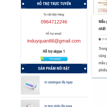
HỖ TRỢ TRỰC TUYẾN
Tư vấn Bán Hàng:
0964712246
Mẫu p
nhất
Hỗ trợ email:
01-0
induyquan86@gmail.com
Tron
Hỗ trợ skype 1
cũng
mẫu p
SẢN PHẨM NỔI BẬT
phiếu
In catalogue lấy ngay
In tem nhãn lấy ngay