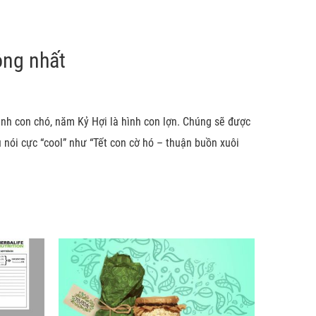
ộng nhất
hình con chó, năm Kỷ Hợi là hình con lợn. Chúng sẽ được
nói cực “cool” như “Tết con cờ hó – thuận buồn xuôi