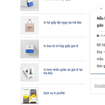
Mẫu B
In túi giấy lấy ngay tại Hà Nội
giản
01-0
Để ti
In bao bì vỏ hộp giấy giá rẻ
Duy 
mẫu 
đơn g
In tem nhãn quần áo giá rẻ tại
Hà Nội
SHAR
Dịch vụ in profile