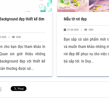
ackground đẹp thiết kế đơn
Mẫu tờ rơi đẹp
01-09-2020
|
1804
9-2020
|
3656
Bạn sắp có sản phẩm mới r
ện cho bạn đọc tham khảo In
và muốn tham khảo những m
Quan xin giới thiệu những
rơi đẹp để phục vụ cho việc
background đẹp với thiết kế
bá sắp tới. In Duy...
iản thường được sử...
E