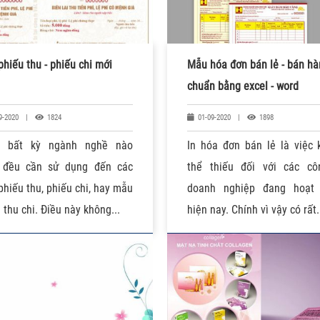
hiếu thu - phiếu chi mới
Mẫu hóa đơn bán lẻ - bán h
chuẩn bằng excel - word
9-2020
|
1824
01-09-2020
|
1898
g bất kỳ ngành nghề nào
In hóa đơn bán lẻ là việc 
 đều cần sử dụng đến các
thể thiếu đối với các cô
hiếu thu, phiếu chi, hay mẫu
doanh nghiệp đang hoạt
 thu chi. Điều này không...
hiện nay. Chính vì vậy có rất.