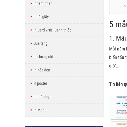
In tem nhãn
In túi giấy
5 mẫu
In Card visit - Danh thiếp
1. Mẫu
Quà tặng
Mỗi năm h
In chứng chỉ
biến tấu 
gió”…
In hóa đơn
in poster
Tin liên 
In thẻ nhựa
In Menu