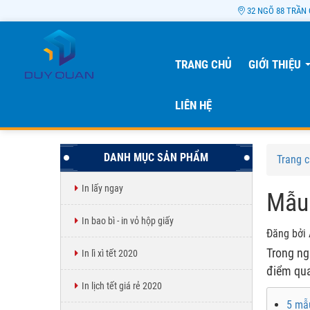
32 NGÕ 88 TRẦN 
TRANG CHỦ
GIỚI THIỆU
LIÊN HỆ
DANH MỤC SẢN PHẨM
Trang 
In lấy ngay
Mẫu 
In bao bì - in vỏ hộp giấy
Đăng bởi 
Trong ngà
In lì xì tết 2020
điểm qua
In lịch tết giá rẻ 2020
5 mẫu