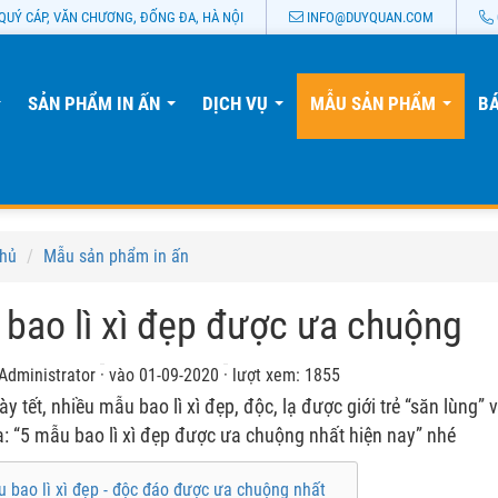
QUÝ CÁP, VĂN CHƯƠNG, ĐỐNG ĐA, HÀ NỘI
INFO@DUYQUAN.COM
SẢN PHẨM IN ẤN
DỊCH VỤ
MẪU SẢN PHẨM
BÁ
...
...
...
...
chủ
Mẫu sản phẩm in ấn
bao lì xì đẹp được ưa chuộng
Administrator
·
vào 01-09-2020
·
lượt xem: 1855
y tết, nhiều mẫu bao lì xì đẹp, độc, lạ được giới trẻ “săn lùng”
: “5 mẫu bao lì xì đẹp được ưa chuộng nhất hiện nay” nhé
 bao lì xì đẹp - độc đáo được ưa chuộng nhất