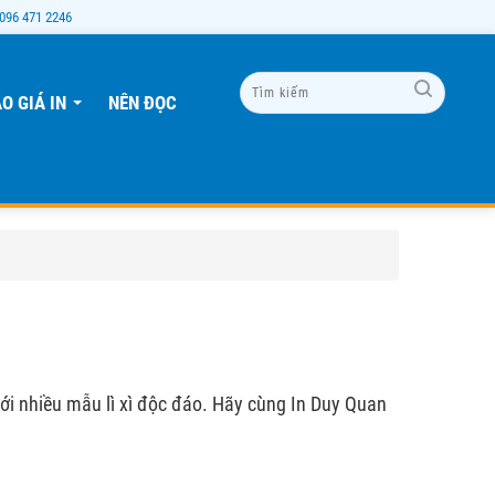
096 471 2246
O GIÁ IN
NÊN ĐỌC
...
 với nhiều mẫu lì xì độc đáo. Hãy cùng In Duy Quan