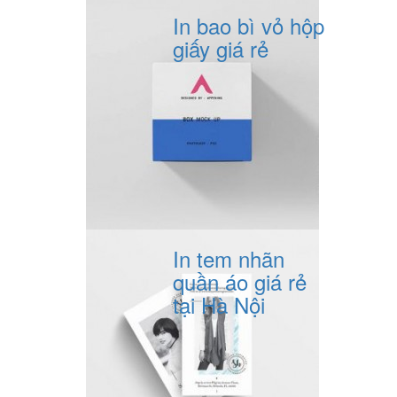
In bao bì vỏ hộp
giấy giá rẻ
In tem nhãn
quần áo giá rẻ
tại Hà Nội