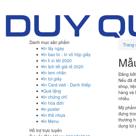
Danh mục sản phẩm
Trang 
In lấy ngay
In bao bì - in vỏ hộp giấy
Mẫu
In lì xì tết 2020
In lịch tết giá rẻ 2020
In tem nhãn
Đăng bởi
In túi giấy
Nếu đã đ
In Card visit - Danh thiếp
shop, ti
Quà tặng
hàng và 
In chứng chỉ
nhiều.
In hóa đơn
Mỹ phẩm 
in poster
đựng tron
In thẻ nhựa
thương h
In Menu
dụng túi
Hỗ trợ trực tuyến