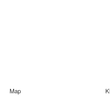
Map
K