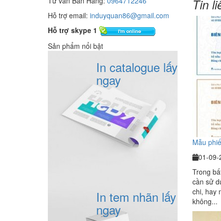
Tư vấn Bán Hàng:
0964712246
Tin l
Hỗ trợ email:
induyquan86@gmail.com
Hỗ trợ skype 1
Sản phẩm nổi bật
In catalogue lấy
ngay
Mẫu phiếu
01-09-
Trong bấ
cần sử d
chi, hay 
In tem nhãn lấy
không...
ngay