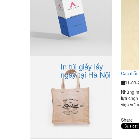
In túi giấy lấy
ngay tại Hà Nội
Các mẫu 
01-09-
Những mẫ
lựa chọn
việc với 
Share