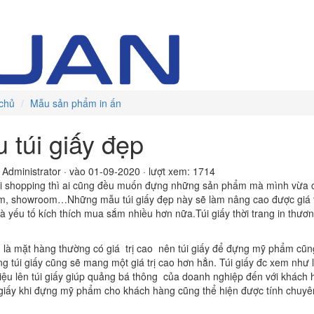
chủ
Mẫu sản phẩm in ấn
 túi giấy đẹp
 Administrator
·
vào 01-09-2020
·
lượt xem: 1714
i shopping thì ai cũng đều muốn đựng những sản phẩm mà mình vừa ch
ệm, showroom…Những mẫu túi giấy đẹp này sẽ làm nâng cao được giá t
là yếu tố kích thích mua sắm nhiều hơn nữa.Túi giấy thời trang in thư
là mặt hàng thường có giá trị cao nên túi giấy để đựng mỹ phẩm cũng
g túi giấy cũng sẽ mang một giá trị cao hơn hẳn. Túi giấy đc xem như 
iệu lên túi giấy giúp quảng bá thông của doanh nghiệp đến với khách h
 giấy khi đựng mỹ phẩm cho khách hàng cũng thể hiện được tính chuy