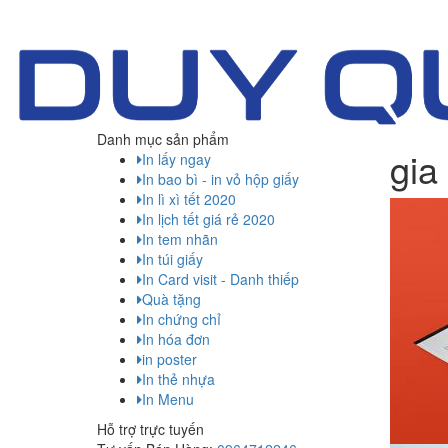
Danh mục sản phẩm
gia
In lấy ngay
In bao bì - in vỏ hộp giấy
In lì xì tết 2020
In lịch tết giá rẻ 2020
In tem nhãn
In túi giấy
In Card visit - Danh thiếp
Quà tặng
In chứng chỉ
In hóa đơn
in poster
In thẻ nhựa
In Menu
Hỗ trợ trực tuyến