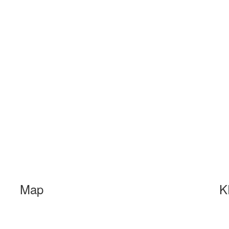
Map
K