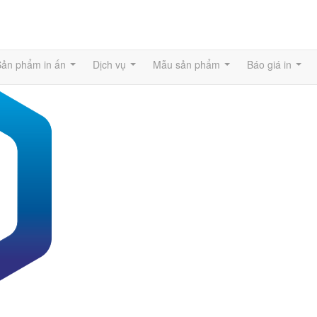
Sản phẩm in ấn
Dịch vụ
Mẫu sản phẩm
Báo giá in
...
...
...
...