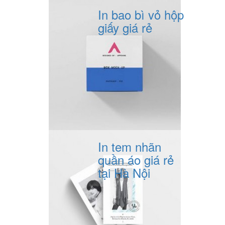
In bao bì vỏ hộp
giấy giá rẻ
In tem nhãn
quần áo giá rẻ
tại Hà Nội