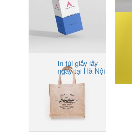
In túi giấy lấy
ngay tại Hà Nội