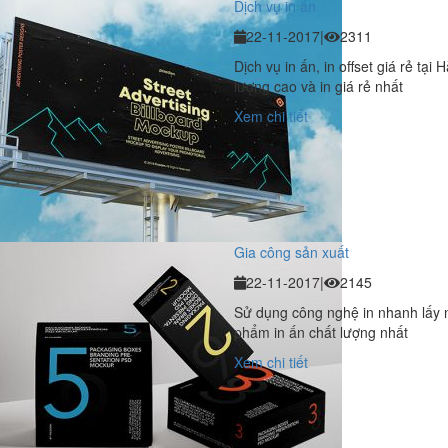
Dịch vụ in ấn
22-11-2017
|
2311
Dịch vụ in ấn, in offset giá rẻ tạ
lượng cao và in giá rẻ nhất
Xem chi tiết
Gia công sản xuất
22-11-2017
|
2145
Sử dụng công nghệ in nhanh lấy n
phẩm in ấn chất lượng nhất
Xem chi tiết