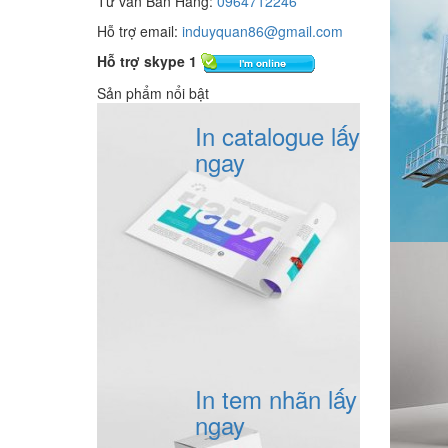
Tư vấn Bán Hàng:
0964712246
Hỗ trợ email:
induyquan86@gmail.com
Hỗ trợ skype 1
Sản phẩm nổi bật
In catalogue lấy
ngay
In tem nhãn lấy
ngay