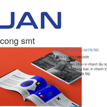
 cong smt
In nhanh lấy ngay tại Hà Nội
22-11-2017
|
2299
In Duy Quan nhận in nhanh lấy ngay
tiến hành in hàng loạt, in nhanh t
trong nội thành Hà Nội
Xem chi tiết